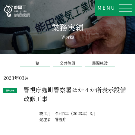
MENU
業務実績
Works
一覧
公共施設
民間施設
2023年03月
警視庁麹町警察署ほか４か所表示設備
業務実績
改修工事
竣工月：令和5年（2023年）3月
発注者：警視庁