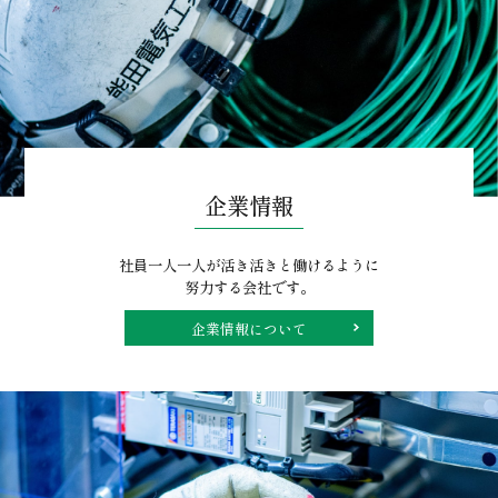
私道照明灯ＬＥＤ取替（１）
業務実績
社内勉強会
ニュース
６板橋市場花き棟受変電設備改修工事
業務実績
企業情報
社員一人一人が活き活きと働けるように
努力する会社です。
企業情報について