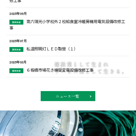
修工事
2025年09月
第六瑞光小学校外２校給食室冷暖房機用電気設備改修工
業務実績
事
2025年07月
私道照明灯ＬＥＤ取替（１）
業務実績
2025年03月
建
設
業
と
し
て
生
ま
れ
６板橋市場花き棟受変電設備改修工事
サ
ー
ビ
ス
業
と
し
て
生
き
る
。
業務実績
2024年 新入社員歓迎会
豊洲市場（６）水産卸売場棟５階事務室ほか照明設備改
ニュース
業務実績
ニュース一覧
修工事
2023年 新入社員歓迎会
ニュース
第六瑞光小学校外２校給食室冷暖房機用電気設備改修工
業務実績
事
社内組織活性化研修会
ニュース