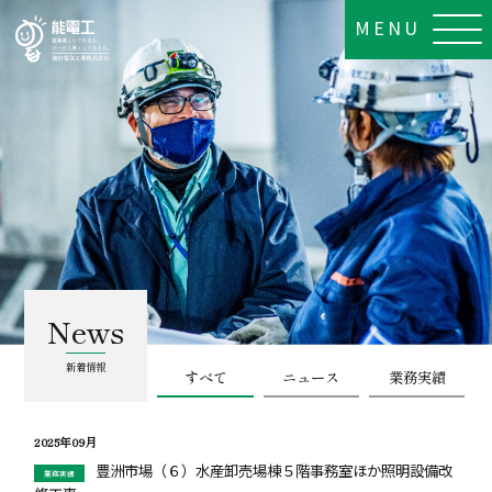
MENU
News
新着情報
すべて
ニュース
業務実績
2025年09月
豊洲市場（６）水産卸売場棟５階事務室ほか照明設備改
業務実績