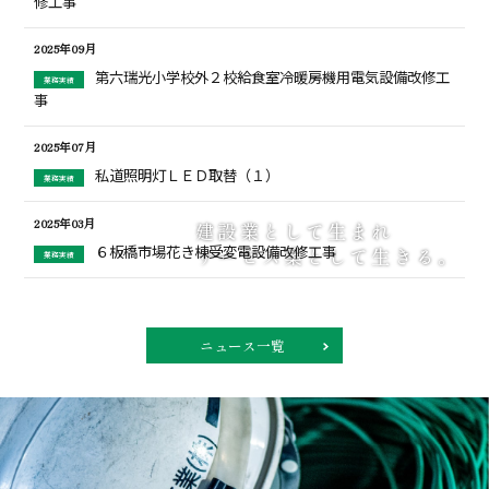
修工事
2025年09月
第六瑞光小学校外２校給食室冷暖房機用電気設備改修工
業務実績
事
2025年07月
私道照明灯ＬＥＤ取替（１）
業務実績
2025年03月
建
設
業
と
し
て
生
ま
れ
６板橋市場花き棟受変電設備改修工事
サ
ー
ビ
ス
業
と
し
て
生
き
る
。
業務実績
2024年 新入社員歓迎会
豊洲市場（６）水産卸売場棟５階事務室ほか照明設備改
ニュース
業務実績
ニュース一覧
修工事
2023年 新入社員歓迎会
ニュース
第六瑞光小学校外２校給食室冷暖房機用電気設備改修工
業務実績
事
社内組織活性化研修会
ニュース