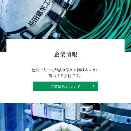
私道照明灯ＬＥＤ取替（１）
業務実績
社内勉強会
ニュース
６板橋市場花き棟受変電設備改修工事
業務実績
企業情報
社員一人一人が活き活きと働けるように
努力する会社です。
企業情報について