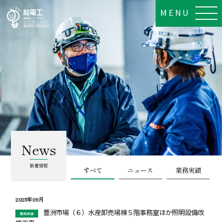
MENU
News
新着情報
すべて
ニュース
業務実績
2025年09月
豊洲市場（６）水産卸売場棟５階事務室ほか照明設備改
業務実績